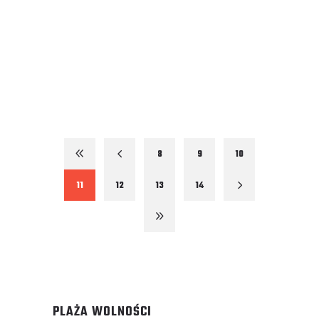
8
9
10
11
12
13
14
PLAŻA WOLNOŚCI