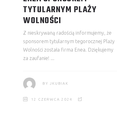
TYTULARNYM PLAŻY
WOLNOŚCI
Z nieskrywaną radością informujemy, że
sponsorem tytularnym tegorocznej Plaży
Wolności została firma Enea. Dziękujemy
za zaufanie!
BY
JKUBIAK
12 CZERWCA 2024