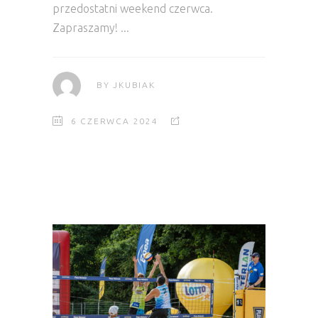
przedostatni weekend czerwca.
Zapraszamy!
BY
JKUBIAK
6 CZERWCA 2024