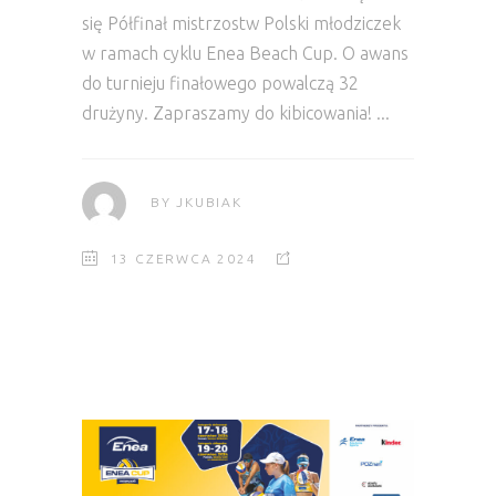
się Półfinał mistrzostw Polski młodziczek
w ramach cyklu Enea Beach Cup. O awans
do turnieju finałowego powalczą 32
drużyny. Zapraszamy do kibicowania!
BY
JKUBIAK
13 CZERWCA 2024