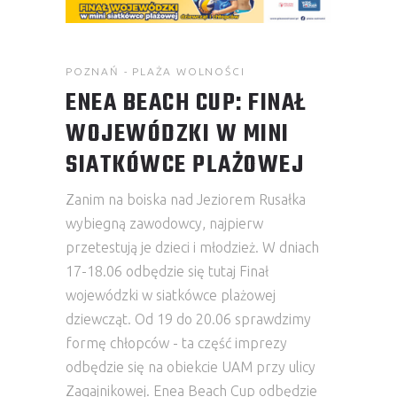
POZNAŃ - PLAŻA WOLNOŚCI
ENEA BEACH CUP: FINAŁ
WOJEWÓDZKI W MINI
SIATKÓWCE PLAŻOWEJ
Zanim na boiska nad Jeziorem Rusałka
wybiegną zawodowcy, najpierw
przetestują je dzieci i młodzież. W dniach
17-18.06 odbędzie się tutaj Finał
wojewódzki w siatkówce plażowej
dziewcząt. Od 19 do 20.06 sprawdzimy
formę chłopców - ta część imprezy
odbędzie się na obiekcie UAM przy ulicy
Zagajnikowej. Enea Beach Cup odbędzie