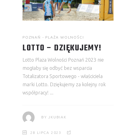
POZNAŃ - PLAŻA WOLNOŚCI
LOTTO – DZIĘKUJEMY!
Lotto Plaża Wolności Poznań 2023 nie
mogłaby się odbyć bez wsparcia
Totalizatora Sportowego - właściciela
marki Lotto. Dziękujemy za kolejny rok
współpracy!
BY
JKUBIAK
28 LIPCA 2023