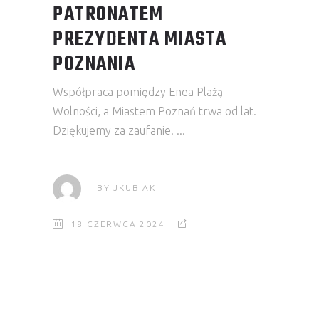
PATRONATEM
PREZYDENTA MIASTA
POZNANIA
Współpraca pomiędzy Enea Plażą
Wolności, a Miastem Poznań trwa od lat.
Dziękujemy za zaufanie!
BY
JKUBIAK
18 CZERWCA 2024