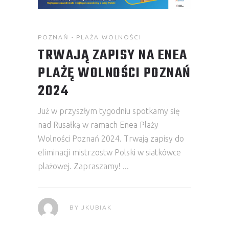
POZNAŃ - PLAŻA WOLNOŚCI
TRWAJĄ ZAPISY NA ENEA
PLAŻĘ WOLNOŚCI POZNAŃ
2024
Już w przyszłym tygodniu spotkamy się
nad Rusałką w ramach Enea Plaży
Wolności Poznań 2024. Trwają zapisy do
eliminacji mistrzostw Polski w siatkówce
plażowej. Zapraszamy!
BY
JKUBIAK