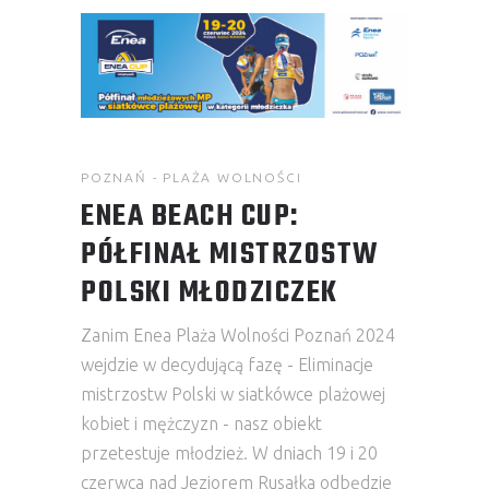
POZNAŃ - PLAŻA WOLNOŚCI
ENEA BEACH CUP:
PÓŁFINAŁ MISTRZOSTW
POLSKI MŁODZICZEK
Zanim Enea Plaża Wolności Poznań 2024
wejdzie w decydującą fazę - Eliminacje
mistrzostw Polski w siatkówce plażowej
kobiet i mężczyzn - nasz obiekt
przetestuje młodzież. W dniach 19 i 20
czerwca nad Jeziorem Rusałka odbędzie