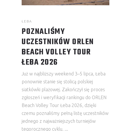
ŁEBA
POZNALIŚMY
UCZESTNIKÓW ORLEN
BEACH VOLLEY TOUR
ŁEBA 2026
Już w najbliższy weekend 3–5 lipca, Łeba
ponownie stanie się stolicą polskiej
siatkówki plażowej. Zakończył się proces
zgłoszeń i weryfikacji rankingu do ORLEN
Beach Volley Tour Łeba 2026, dzięki
czemu poznaliśmy pełną listę uczestników
jednego z najważniejszych turniejów
tegorocznego cyklu.