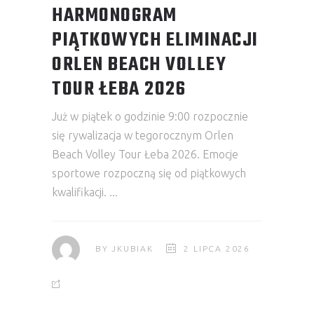
HARMONOGRAM
PIĄTKOWYCH ELIMINACJI
ORLEN BEACH VOLLEY
TOUR ŁEBA 2026
Już w piątek o godzinie 9:00 rozpocznie
się rywalizacja w tegorocznym Orlen
Beach Volley Tour Łeba 2026. Emocje
sportowe rozpoczną się od piątkowych
kwalifikacji.
BY
JKUBIAK
2 LIPCA 2026