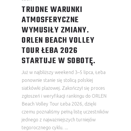
TRUDNE WARUNKI
ATMOSFERYCZNE
WYMUSIŁY ZMIANY.
ORLEN BEACH VOLLEY
TOUR ŁEBA 2026
STARTUJE W SOBOTĘ.
Już w najbliższy weekend 3–5 lipca, Łeba
ponownie stanie się stolicą polskiej
siatkówki plażowej. Zakończył się proces
zgłoszeń i weryfikacji rankingu do ORLEN
Beach Volley Tour Łeba 2026, dzięki
czemu poznaliśmy pełną listę uczestników
jednego z najważniejszych turniejów
tegorocznego cyklu.