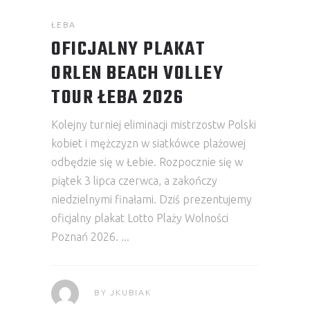
ŁEBA
OFICJALNY PLAKAT
ORLEN BEACH VOLLEY
TOUR ŁEBA 2026
Kolejny turniej eliminacji mistrzostw Polski
kobiet i mężczyzn w siatkówce plażowej
odbędzie się w Łebie. Rozpocznie się w
piątek 3 lipca czerwca, a zakończy
niedzielnymi finałami. Dziś prezentujemy
oficjalny plakat Lotto Plaży Wolności
Poznań 2026.
BY
JKUBIAK