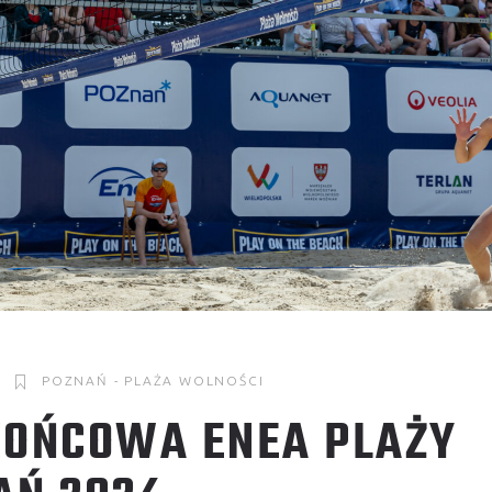
POZNAŃ - PLAŻA WOLNOŚCI
KOŃCOWA ENEA PLAŻY