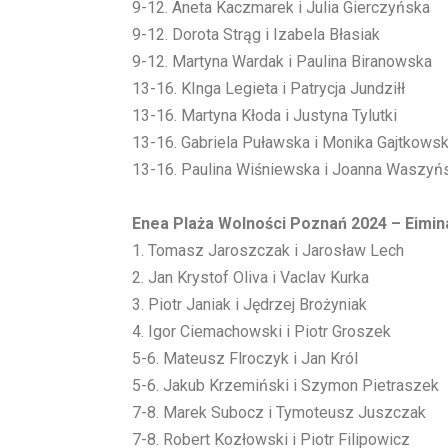
9-12. Aneta Kaczmarek i Julia Gierczyńska
9-12. Dorota Strąg i Izabela Błasiak
9-12. Martyna Wardak i Paulina Biranowska
13-16. KInga Legieta i Patrycja Jundziłł
13-16. Martyna Kłoda i Justyna Tylutki
13-16. Gabriela Puławska i Monika Gajtkows
13-16. Paulina Wiśniewska i Joanna Waszyń
Enea Plaża Wolności Poznań 2024 – Eimin
1. Tomasz Jaroszczak i Jarosław Lech
2. Jan Krystof Oliva i Vaclav Kurka
3. Piotr Janiak i Jędrzej Brożyniak
4. Igor Ciemachowski i Piotr Groszek
5-6. Mateusz Flroczyk i Jan Król
5-6. Jakub Krzemiński i Szymon Pietraszek
7-8. Marek Subocz i Tymoteusz Juszczak
7-8. Robert Kozłowski i Piotr Filipowicz