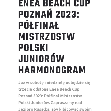
ENEA BEACH CUP
POZNAŃ 2023:
PÓŁFINAŁ
MISTRZOSTW
POLSKI
JUNIORÓW
HARMONOGRAM
Już w sobotę i niedzielę odbędzie się
trzecia odsłona Enea Beach Cup
Poznań 2023: Półfinał Mistrzostw
Polski Juniorów. Zapraszamy nad
Jezioro Rusałka, aby kibicować swoim