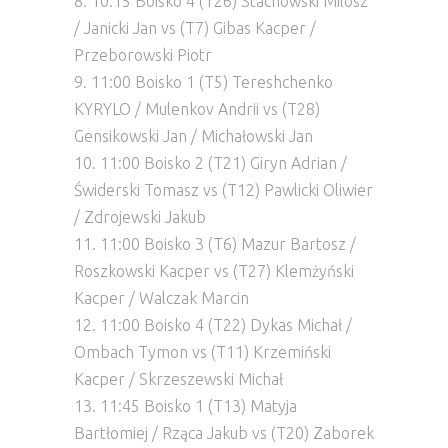
8. 10:15 Boisko 4 (T26) Stachowski Milosz
/ Janicki Jan vs (T7) Gibas Kacper /
Przeborowski Piotr
9. 11:00 Boisko 1 (T5) Tereshchenko
KYRYLO / Mulenkov Andrii vs (T28)
Gensikowski Jan / Michałowski Jan
10. 11:00 Boisko 2 (T21) Giryn Adrian /
Świderski Tomasz vs (T12) Pawlicki Oliwier
/ Zdrojewski Jakub
11. 11:00 Boisko 3 (T6) Mazur Bartosz /
Roszkowski Kacper vs (T27) Klemżyński
Kacper / Walczak Marcin
12. 11:00 Boisko 4 (T22) Dykas Michał /
Ombach Tymon vs (T11) Krzemiński
Kacper / Skrzeszewski Michał
13. 11:45 Boisko 1 (T13) Matyja
Bartłomiej / Rząca Jakub vs (T20) Zaborek