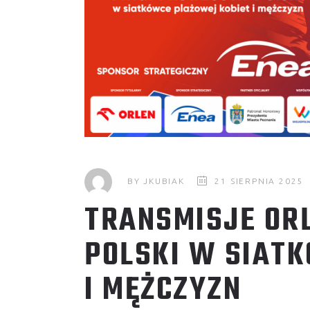
BY
JKUBIAK
21 SIERPNIA 2025
TRANSMISJE OR
POLSKI W SIAT
I MĘŻCZYZN