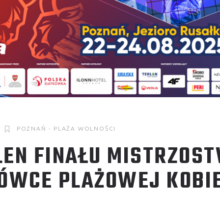
POZNAŃ - PLAŻA WOLNOŚCI
LEN FINAŁU MISTRZOS
KÓWCE PLAŻOWEJ KOBI