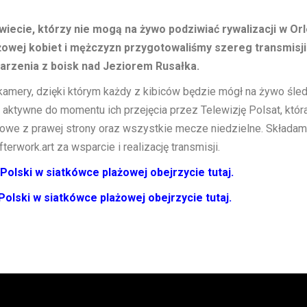
wiecie, którzy nie mogą na żywo podziwiać rywalizacji w Or
żowej kobiet i mężczyzn przygotowaliśmy szereg transmisji
darzenia z boisk nad Jeziorem Rusałka.
amery, dzięki którym każdy z kibiców będzie mógł na żywo śled
aktywne do momentu ich przejęcia przez Telewizję Polsat, któr
owe z prawej strony oraz wszystkie mecze niedzielne. Składa
erwork.art za wsparcie i realizację transmisji.
olski w siatkówce plażowej obejrzycie tutaj.
olski w siatkówce plażowej obejrzycie tutaj.