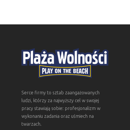
Serce firmy to sztab zaangażowanych
ludzi, którzy za najwyższy cel w swojej
pracy stawiają sobie: profesjonalizm w
wykonaniu zadania oraz uśmiech na
twarzach.