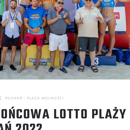
POZNAŃ - PLAŻA WOLNOŚCI
KOŃCOWA LOTTO PLAŻY
AŃ 2022