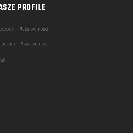
ASZE PROFILE
cebook - Plaża wolności
stagram - Plaża wolności