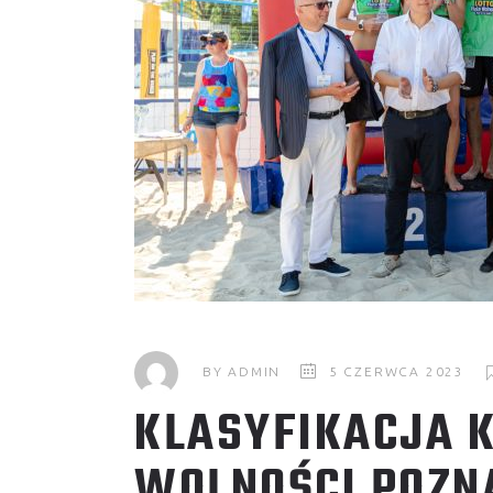
BY
ADMIN
5 CZERWCA 2023
KLASYFIKACJA 
WOLNOŚCI POZN