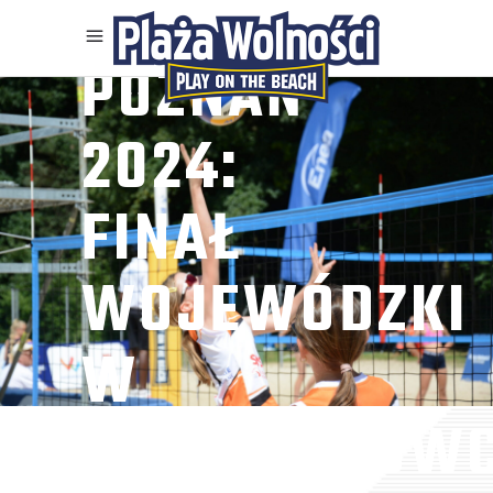
ENEA CUP
POZNAŃ
2024:
FINAŁ
WOJEWÓDZKI
W
MINISIATKÓW