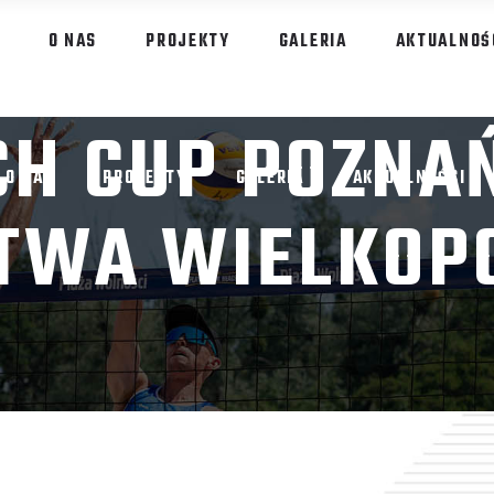
O NAS
PROJEKTY
GALERIA
AKTUALNOŚ
CH CUP POZNAŃ
O NAS
PROJEKTY
GALERIA
AKTUALNOŚCI
TWA WIELKOP