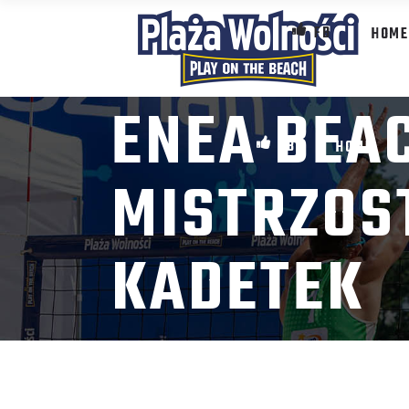
FB
HOME
ENEA BEA
FB
HOME
MISTRZOS
KADETEK