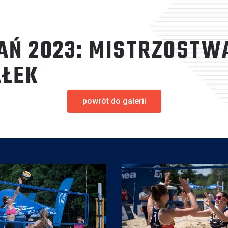
AŃ 2023: MISTRZOSTW
AŁEK
powrót do galerii